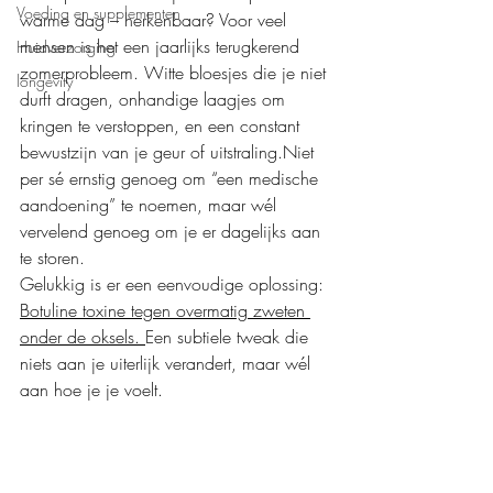
Voeding en supplementen
warme dag – herkenbaar? Voor veel 
mensen is het een jaarlijks terugkerend 
Huidverzorging
zomerprobleem. Witte bloesjes die je niet 
longevity
durft dragen, onhandige laagjes om 
kringen te verstoppen, en een constant 
bewustzijn van je geur of uitstraling.Niet 
per sé ernstig genoeg om “een medische 
aandoening” te noemen, maar wél 
vervelend genoeg om je er dagelijks aan 
te storen.
Gelukkig is er een eenvoudige oplossing: 
Botuline toxine tegen overmatig zweten 
onder de oksels. 
Een subtiele tweak die 
niets aan je uiterlijk verandert, maar wél 
aan hoe je je voelt.