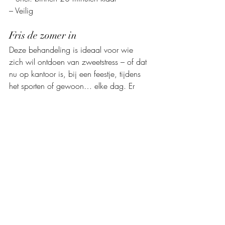
– Veilig
Fris de zomer in
Deze behandeling is ideaal voor wie 
zich wil ontdoen van zweetstress – of dat 
nu op kantoor is, bij een feestje, tijdens 
het sporten of gewoon… elke dag. Er 
verandert niets aan je gezicht, je look of 
je mimiek. Maar je stapt wel zekerder en 
frisser de zomer in.
Botuline toxine