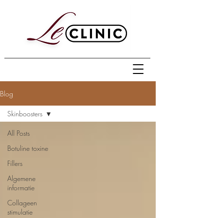
Blog
Skinboosters
All Posts
Botuline toxine
Fillers
Algemene
informatie
Collageen
stimulatie