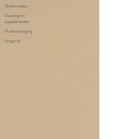
Skinboosters
Voeding en
supplementen
Huidverzorging
longevity