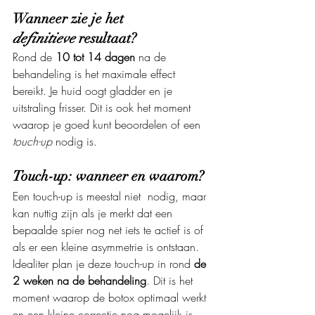
Wanneer zie je het 
definitieve
 resultaat?
Rond de 
10 tot 14 dagen
 na de 
behandeling is het maximale effect 
bereikt. Je huid oogt gladder en je 
uitstraling frisser. Dit is ook het moment 
waarop je goed kunt beoordelen of een 
touch-up
 nodig is.
Touch-up: wanneer en waarom?
Een touch-up is meestal niet  nodig, maar 
kan nuttig zijn als je merkt dat een 
bepaalde spier nog net iets te actief is of 
als er een kleine asymmetrie is ontstaan. 
Idealiter plan je deze touch-up in rond 
de 
2 weken na de behandeling
. Dit is het 
moment waarop de botox optimaal werkt 
en een kleine correctie nog mogelijk is.