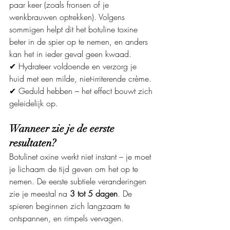
paar keer (zoals fronsen of je 
wenkbrauwen optrekken). Volgens 
sommigen helpt dit het botuline toxine 
beter in de spier op te nemen, en anders 
kan het in ieder geval geen kwaad.
✔ Hydrateer voldoende en verzorg je 
huid met een milde, niet-irriterende crème.
✔ Geduld hebben – het effect bouwt zich 
geleidelijk op.
Wanneer zie je de eerste 
resultaten?
Botulinet oxine werkt niet instant – je moet 
je lichaam de tijd geven om het op te 
nemen. De eerste subtiele veranderingen 
zie je meestal na 
3 tot 5 dagen
. De 
spieren beginnen zich langzaam te 
ontspannen, en rimpels vervagen.