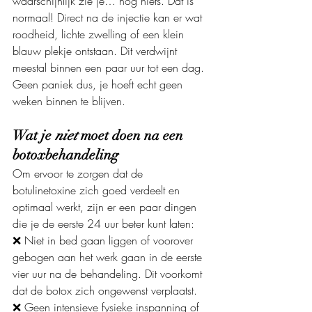
waarschijnlijk zie je… nog niets. Dat is 
normaal! Direct na de injectie kan er wat 
roodheid, lichte zwelling of een klein 
blauw plekje ontstaan. Dit verdwijnt 
meestal binnen een paar uur tot een dag. 
Geen paniek dus, je hoeft echt geen 
weken binnen te blijven.
Wat je 
niet
 moet doen na een 
botoxbehandeling
Om ervoor te zorgen dat de 
botulinetoxine zich goed verdeelt en 
optimaal werkt, zijn er een paar dingen 
die je de eerste 24 uur beter kunt laten:
❌ Niet in bed gaan liggen of voorover 
gebogen aan het werk gaan in de eerste 
vier uur na de behandeling. Dit voorkomt 
dat de botox zich ongewenst verplaatst.
❌ Geen intensieve fysieke inspanning of 