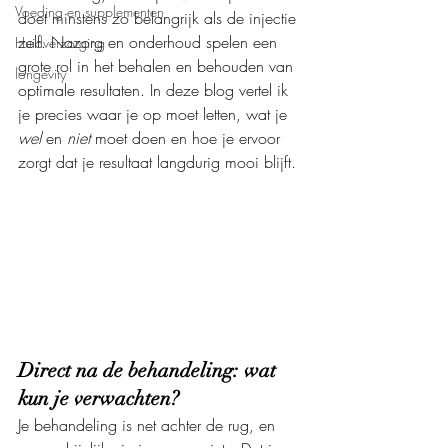
Voeding en supplementen
doet minstens zo belangrijk als de injectie 
zelf. Nazorg en onderhoud spelen een 
Huidverzorging
grote rol in het behalen en behouden van 
longevity
optimale resultaten. In deze blog vertel ik 
je precies waar je op moet letten, wat je 
wel
 en 
niet
 moet doen en hoe je ervoor 
zorgt dat je resultaat langdurig mooi blijft.
Direct na de behandeling: wat 
kun je verwachten?
Je behandeling is net achter de rug, en 