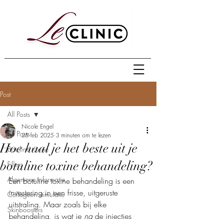
Post
All Posts
Nicole Engel
All Posts
25 feb 2025
3 minuten om te lezen
Hoe haal je het beste uit je
Botuline toxine
botuline toxine behandeling?
Fillers
Algemene informatie
Een botuline toxine behandeling is een 
investering in een frisse, uitgeruste 
Collageen stimulatie
uitstraling. Maar zoals bij elke 
Skinboosters
behandeling, is wat je 
na
 de injecties 