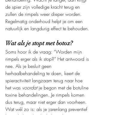
de spier zijn volledige kracht terug en 
zullen de rimpels weer dieper worden. 
Regelmatig onderhoud helpt je om een 
natuurlijk en langdurig effect te behouden.
Wat als je stopt met botox?
Soms hoor ik de vraag: “Worden mijn 
rimpels erger als ik stop?” Het antwoord is 
nee. Als je besluit geen 
herhaalbehandeling te doen, keert de 
spieractiviteit langzaam terug naar hoe 
het was 
voordat
 je begon met de botuline 
toxine behandelingen. Je rimpels komen 
dus terug, maar niet erger dan voorheen. 
Wat wél zo is: als je jarenlang preventief 
botox hebt gebruikt, heb je die spieren 
minder actief gehouden, waardoor de 
rimpels minder diep zijn geworden. 