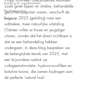
Waar voorheen overduidelijke resultaten 
Voeding en supplementen
zoals grote lippen en strakke, behandelde 
Huidverzorging
gezichten populair waren, verschuift de 
focus in 2025 (gelukkig) naar een 
longevity
subtielere, meer natuurlijke uitstraling. 
Cliënten willen er frisser en jeugdiger 
uitzien, zonder dat het direct zichtbaar is 
dat ze een behandeling hebben 
ondergaan. In deze blog bespreken we 
de belangrijkste trends van 2025, met 
een bijzondere nadruk op 
collageenstimulatie, hyaluronzuurfillers en 
botuline toxine, die samen bijdragen aan 
de perfecte ‘natural look’.