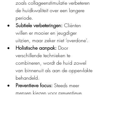
zoals collageenstimulatie verbeteren 
de huidkwaliteit over een langere 
periode.
Subtiele verbeteringen:
 Cliënten 
willen er mooier en jeugdiger 
uitzien, maar zeker niet ‘overdone’.
Holistische aanpak:
 Door 
verschillende technieken te 
combineren, wordt de huid zowel 
van binnenuit als aan de oppervlakte 
behandeld.
Preventieve focus:
 Steeds meer 
mensen kiezen voor preventieve 
behandelingen om huidveroudering 
op een natuurlijke manier te 
vertragen.
Conclusie