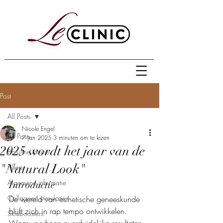
Post
All Posts
Nicole Engel
All Posts
7 jan 2025
3 minuten om te lezen
2025 wordt het jaar van de
Botuline toxine
"Natural Look"
Fillers
Algemene informatie
Introductie
Collageen stimulatie
De wereld van esthetische geneeskunde 
blijft zich in rap tempo ontwikkelen. 
Skinboosters